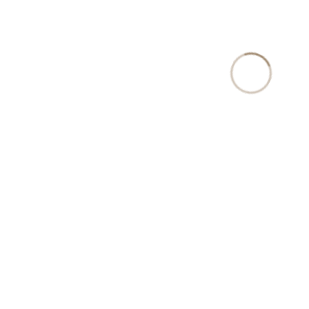
適格請求書発行事業者登録番号：T9810967288164
Copyright © 北九州・福岡の補助金申請・事業許認可は村田行政書士事務所士事務所. All rights
reserved.
電話
お問合せ